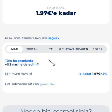
Nakit iadesi
1.97€'e kadar
PARA IADESI TARIFEYE BAĞLIDIR
SEÇMEK
MAX
TOPTAN
LITE
0,01 $'DAN ITIBAREN
FIŞLER
Tüm bu oranlarda
+%2 nasıl elde edilir?
Minimum reward
'e kadar
1.97€
+2%
Geri ödemeniz artırıldı
(görüntüle)
Neden bizi seçmelisiniz?