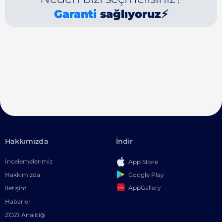
Garanti
sağlıyoruz⚡
Hakkımızda
İndir
İncelemelerimiz
App Store
Google Play
Hakkımızda
AppGallery
İletişim
Haberler
ZOZI Analitiği