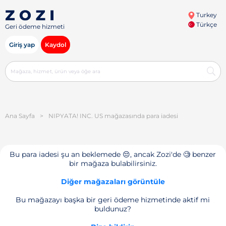
Turkey
Türkçe
Geri ödeme hizmeti
Giriş yap
Kaydol
Ana Sayfa
>
NIPYATA! INC. US mağazasında para iadesi
Bu para iadesi şu an beklemede 😔, ancak Zozi'de 🧐 benzer
bir mağaza bulabilirsiniz.
Diğer mağazaları görüntüle
Bu mağazayı başka bir geri ödeme hizmetinde aktif mi
buldunuz?