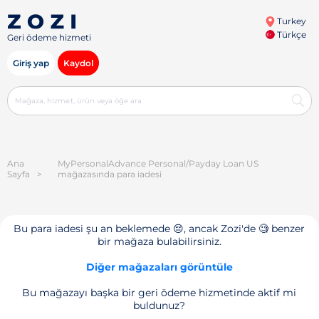
Turkey
Türkçe
Geri ödeme hizmeti
Giriş yap
Kaydol
Ana
MyPersonalAdvance Personal/Payday Loan US
Sayfa
>
mağazasında para iadesi
Bu para iadesi şu an beklemede 😔, ancak Zozi'de 🧐 benzer
bir mağaza bulabilirsiniz.
Diğer mağazaları görüntüle
Bu mağazayı başka bir geri ödeme hizmetinde aktif mi
buldunuz?