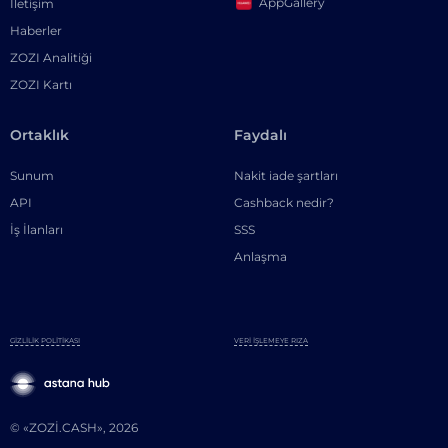
AppGallery
İletişim
Haberler
ZOZI Analitiği
ZOZI Kartı
Ortaklık
Faydalı
Sunum
Nakit iade şartları
API
Cashback nedir?
İş İlanları
SSS
Anlaşma
GIZLILIK POLITIKASI
VERI İŞLEMEYE RIZA
© «ZOZI.CASH», 2026