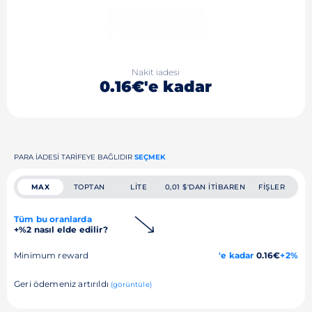
Nakit iadesi
0.16€'e kadar
PARA IADESI TARIFEYE BAĞLIDIR
SEÇMEK
MAX
TOPTAN
LITE
0,01 $'DAN ITIBAREN
FIŞLER
Tüm bu oranlarda
+%2 nasıl elde edilir?
Minimum reward
'e kadar
0.16€
+2%
Geri ödemeniz artırıldı
(görüntüle)