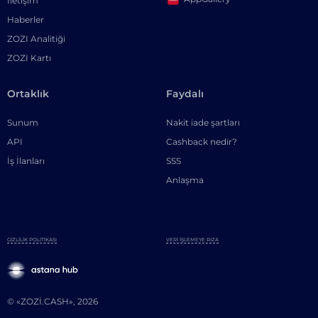
İletişim
Haberler
ZOZI Analitiği
ZOZI Kartı
Ortaklık
Faydalı
Sunum
Nakit iade şartları
API
Cashback nedir?
İş İlanları
SSS
Anlaşma
GIZLILIK POLITIKASI
VERI İŞLEMEYE RIZA
© «ZOZI.CASH», 2026