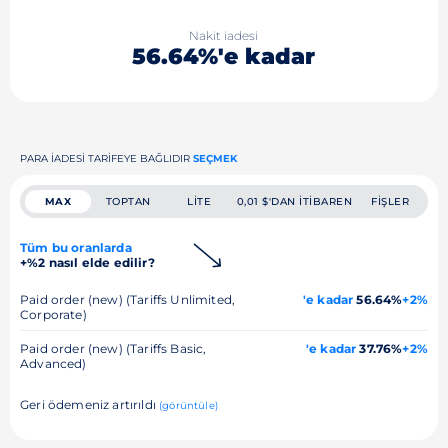
Nakit iadesi
56.64%'e kadar
PARA IADESI TARIFEYE BAĞLIDIR
SEÇMEK
MAX
TOPTAN
LITE
0,01 $'DAN ITIBAREN
FIŞLER
Tüm bu oranlarda
+%2 nasıl elde edilir?
Paid order (new) (Tariffs Unlimited,
'e kadar
56.64%
+2%
Corporate)
Paid order (new) (Tariffs Basic,
'e kadar
37.76%
+2%
Advanced)
Geri ödemeniz artırıldı
(görüntüle)