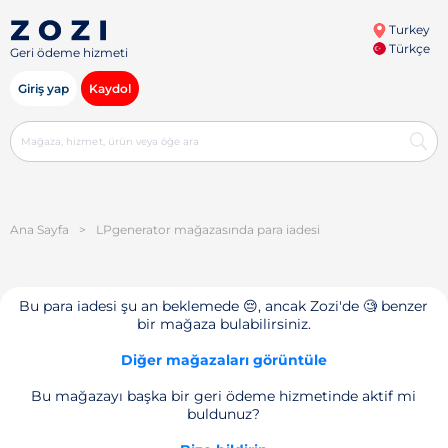
Turkey
Türkçe
Geri ödeme hizmeti
Giriş yap
Kaydol
Ana Sayfa
>
LPgenerator mağazasında para iadesi
Bu para iadesi şu an beklemede 😔, ancak Zozi'de 🧐 benzer
bir mağaza bulabilirsiniz.
Diğer mağazaları görüntüle
Bu mağazayı başka bir geri ödeme hizmetinde aktif mi
buldunuz?