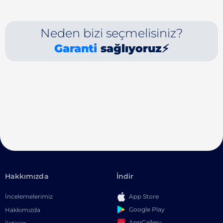
Neden bizi seçmelisiniz?
Garanti
sağlıyoruz⚡
Hakkımızda
İndir
İncelemelerimiz
App Store
Google Play
Hakkımızda
AppGallery