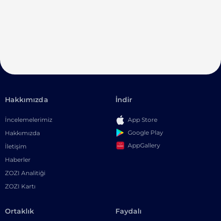
Hakkımızda
İndir
İncelemelerimiz
App Store
Google Play
Hakkımızda
AppGallery
İletişim
Haberler
ZOZI Analitiği
ZOZI Kartı
Ortaklık
Faydalı