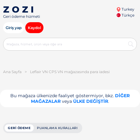
Turkey
Türkçe
Geri ödeme hizmeti
Giriş yap
Kaydol
Ana Sayfa
>
Leflair VN CPS VN mağazasında para iadesi
Bu mağaza ülkenizde faaliyet göstermiyor, bkz.
DIĞER
MAĞAZALAR
veya
ÜLKE DEĞIŞTIR
.
GERI ÖDEME
PUANLAMA KURALLARI