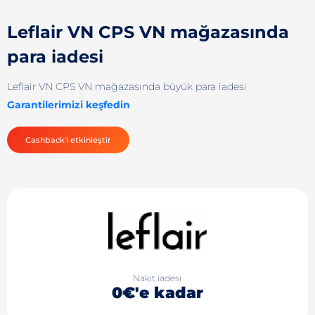
Leflair VN CPS VN mağazasında
para iadesi
Leflair VN CPS VN mağazasında büyük para iadesi
Garantilerimizi keşfedin
Cashback'i etkinleştir
Nakit iadesi
0€'e kadar