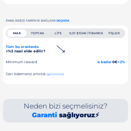
PARA IADESI TARIFEYE BAĞLIDIR
SEÇMEK
MAX
TOPTAN
LITE
0,01 $'DAN ITIBAREN
FIŞLER
Tüm bu oranlarda
+%2 nasıl elde edilir?
Minimum reward
'e kadar
0€
+2%
Geri ödemeniz artırıldı
(görüntüle)
Neden bizi seçmelisiniz?
Garanti
sağlıyoruz⚡