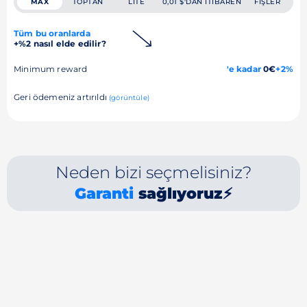
MAX
TOPTAN
LITE
0,01 $'DAN ITIBAREN
FIŞLER
Tüm bu oranlarda
+%2 nasıl elde edilir?
Minimum reward
'e kadar
0€
+2%
Geri ödemeniz artırıldı
(görüntüle)
Neden bizi seçmelisiniz?
Garanti
sağlıyoruz⚡