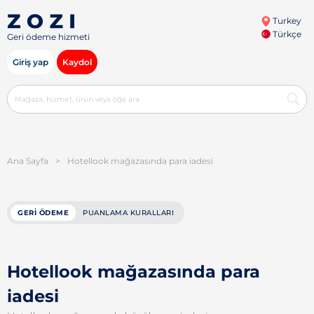
Turkey
Türkçe
Geri ödeme hizmeti
Giriş yap
Kaydol
Ana Sayfa
>
Hotellook mağazasında para iadesi
GERI ÖDEME
PUANLAMA KURALLARI
Hotellook mağazasında para
iadesi