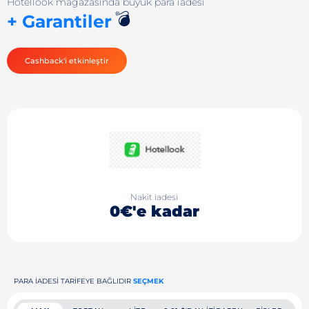
Hotellook mağazasında büyük para iadesi
💣
+ Garantiler
Cashback'i etkinleştir
Nakit iadesi
0€'e kadar
PARA IADESI TARIFEYE BAĞLIDIR
SEÇMEK