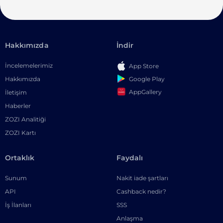
Hakkımızda
İndir
İncelemelerimiz
App Store
Google Play
Hakkımızda
AppGallery
İletişim
Haberler
ZOZI Analitiği
ZOZI Kartı
Ortaklık
Faydalı
Sunum
Nakit iade şartları
API
Cashback nedir?
İş İlanları
SSS
Anlaşma