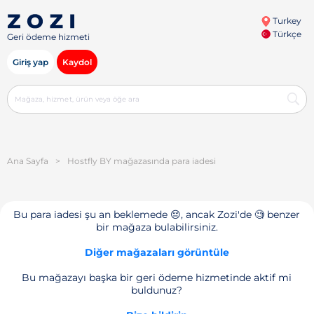
Turkey
Türkçe
Geri ödeme hizmeti
Giriş yap
Kaydol
Ana Sayfa
>
Hostfly BY mağazasında para iadesi
Bu para iadesi şu an beklemede 😔, ancak Zozi'de 🧐 benzer
bir mağaza bulabilirsiniz.
Diğer mağazaları görüntüle
Bu mağazayı başka bir geri ödeme hizmetinde aktif mi
buldunuz?