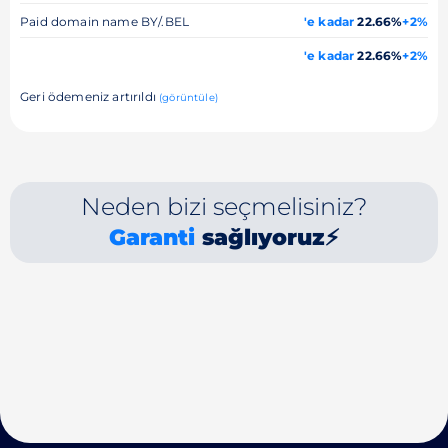
Paid domain name BY/.BEL
'e kadar
22.66%
+2%
'e kadar
22.66%
+2%
Geri ödemeniz artırıldı
(görüntüle)
Neden bizi seçmelisiniz?
Garanti
sağlıyoruz⚡