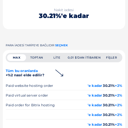
Nakit iadesi
30.21%'e kadar
PARA IADESI TARIFEYE BAĞLIDIR
SEÇMEK
MAX
TOPTAN
LITE
0,01 $'DAN ITIBAREN
FIŞLER
Tüm bu oranlarda
+%2 nasıl elde edilir?
Paid website hosting order
'e kadar
30.21%
+2%
Paid virtual server order
'e kadar
30.21%
+2%
Paid order for Bitrix hosting
'e kadar
30.21%
+2%
'e kadar
30.21%
+2%
'e kadar
30.21%
+2%