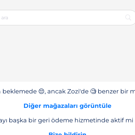
n beklemede 😔, ancak Zozi'de 🧐 benzer bir ma
Diğer mağazaları görüntüle
yı başka bir geri ödeme hizmetinde aktif mi
Bize bildirin