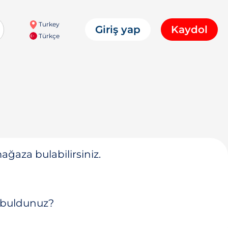
Turkey
Giriş yap
Kaydol
Türkçe
ğaza bulabilirsiniz.
 buldunuz?