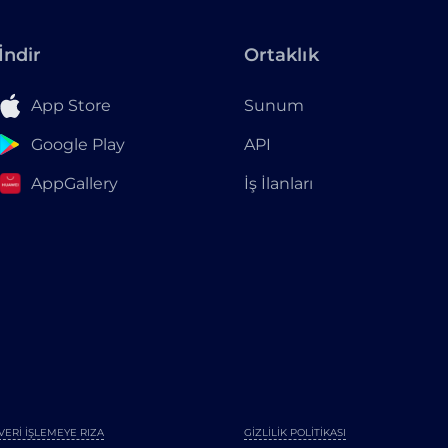
İndir
Ortaklık
App Store
Sunum
Google Play
API
AppGallery
İş İlanları
VERI İŞLEMEYE RIZA
GIZLILIK POLITIKASI