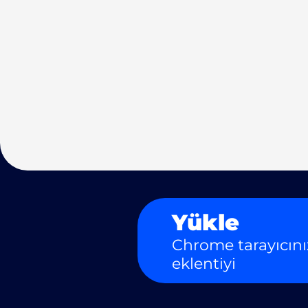
Yükle
Chrome tarayıcını
eklentiyi