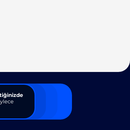
tiğinizde
öylece