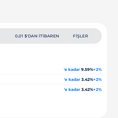
0,01 $'DAN ITIBAREN
FIŞLER
'e kadar
9.59%
+2%
'e kadar
3.42%
+2%
'e kadar
3.42%
+2%