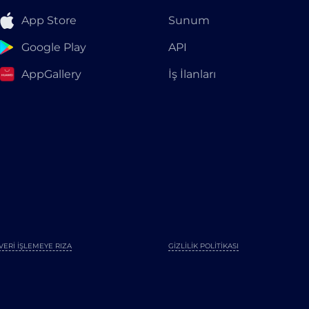
App Store
Sunum
Google Play
API
AppGallery
İş İlanları
VERI İŞLEMEYE RIZA
GIZLILIK POLITIKASI