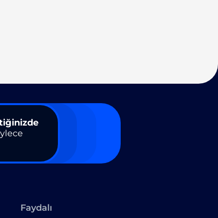
tiğinizde
öylece
Faydalı