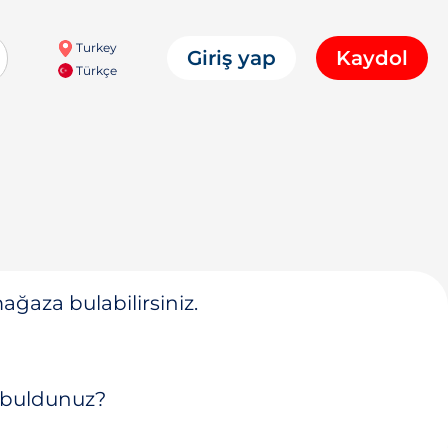
Turkey
Giriş yap
Kaydol
Türkçe
ğaza bulabilirsiniz.
 buldunuz?