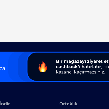
Bir mağazayı ziyaret et
cashback’i hatırlatır
, b
za
kazancı kaçırmazsınız.
İndir
Ortaklık