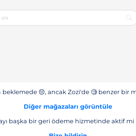
n beklemede 😔, ancak Zozi'de 🧐 benzer bir ma
Diğer mağazaları görüntüle
yı başka bir geri ödeme hizmetinde aktif mi
Bize bildirin