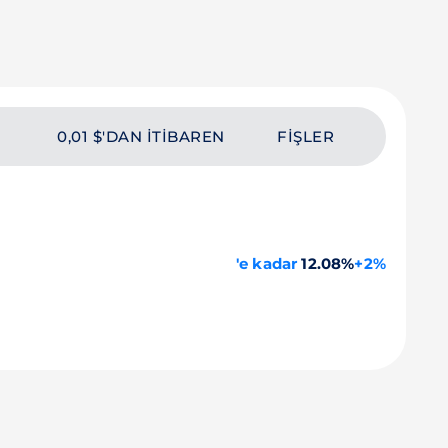
0,01 $'DAN ITIBAREN
FIŞLER
'e kadar
12.08%
+2%