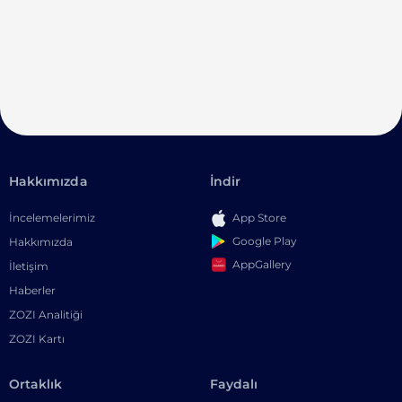
Hakkımızda
İndir
İncelemelerimiz
App Store
Google Play
Hakkımızda
AppGallery
İletişim
Haberler
ZOZI Analitiği
ZOZI Kartı
Ortaklık
Faydalı