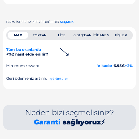
PARA IADESI TARIFEYE BAĞLIDIR
SEÇMEK
MAX
TOPTAN
LITE
0,01 $'DAN ITIBAREN
FIŞLER
Tüm bu oranlarda
+%2 nasıl elde edilir?
Minimum reward
'e kadar
6.95€
+2%
Geri ödemeniz artırıldı
(görüntüle)
Neden bizi seçmelisiniz?
Garanti
sağlıyoruz⚡