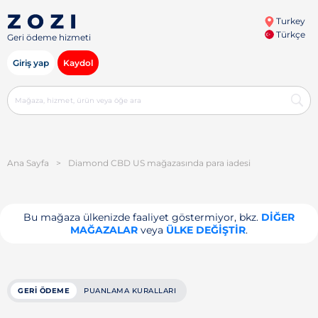
Turkey
Türkçe
Geri ödeme hizmeti
Giriş yap
Kaydol
Ana Sayfa
>
Diamond CBD US mağazasında para iadesi
Bu mağaza ülkenizde faaliyet göstermiyor, bkz.
DIĞER
MAĞAZALAR
veya
ÜLKE DEĞIŞTIR
.
GERI ÖDEME
PUANLAMA KURALLARI