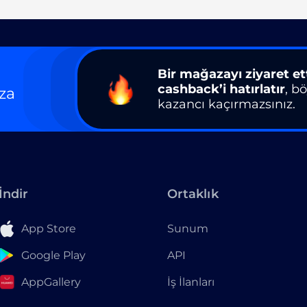
Bir mağazayı ziyaret et
cashback’i hatırlatır
, b
za
kazancı kaçırmazsınız.
İndir
Ortaklık
App Store
Sunum
Google Play
API
AppGallery
İş İlanları