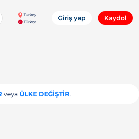
Turkey
Giriş yap
Kaydol
Türkçe
R
veya
ÜLKE DEĞIŞTIR
.