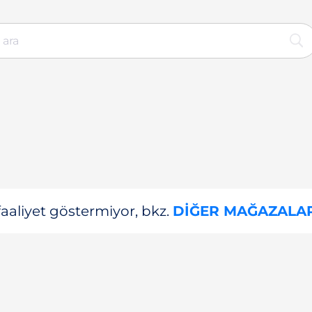
aliyet göstermiyor, bkz.
DIĞER MAĞAZALA