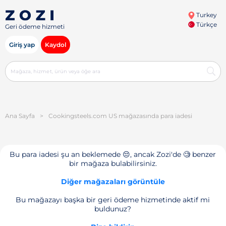
Turkey
Türkçe
Geri ödeme hizmeti
Giriş yap
Kaydol
Ana Sayfa
>
Cookingsteels.com US mağazasında para iadesi
Bu para iadesi şu an beklemede 😔, ancak Zozi'de 🧐 benzer
bir mağaza bulabilirsiniz.
Diğer mağazaları görüntüle
Bu mağazayı başka bir geri ödeme hizmetinde aktif mi
buldunuz?