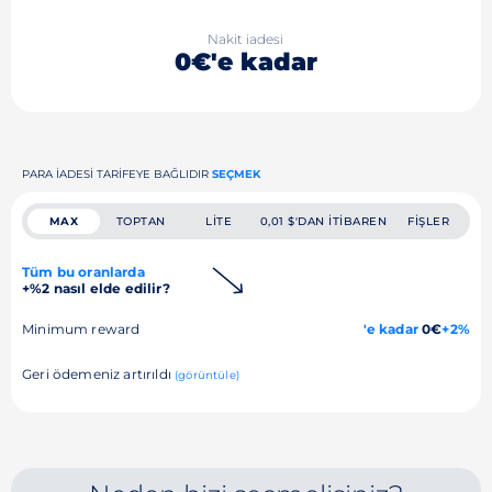
Nakit iadesi
0€'e kadar
PARA IADESI TARIFEYE BAĞLIDIR
SEÇMEK
MAX
TOPTAN
LITE
0,01 $'DAN ITIBAREN
FIŞLER
Tüm bu oranlarda
+%2 nasıl elde edilir?
Minimum reward
'e kadar
0€
+2%
Geri ödemeniz artırıldı
(görüntüle)