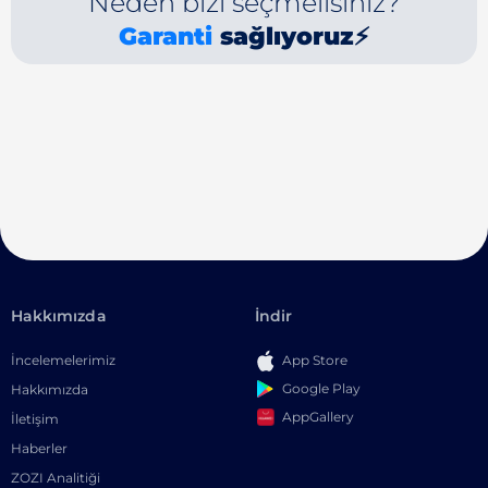
Neden bizi seçmelisiniz?
Garanti
sağlıyoruz⚡
Hakkımızda
İndir
İncelemelerimiz
App Store
Google Play
Hakkımızda
AppGallery
İletişim
Haberler
ZOZI Analitiği