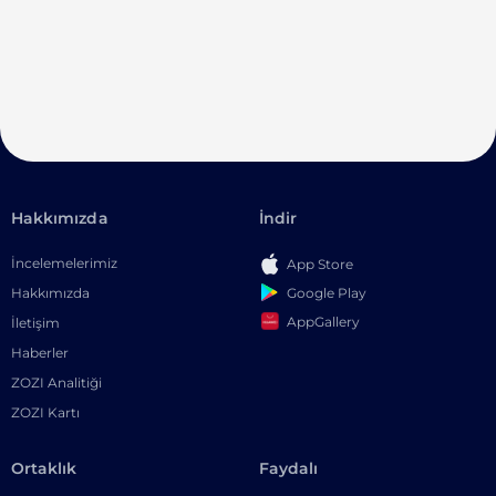
Hakkımızda
İndir
İncelemelerimiz
App Store
Google Play
Hakkımızda
AppGallery
İletişim
Haberler
ZOZI Analitiği
ZOZI Kartı
Ortaklık
Faydalı