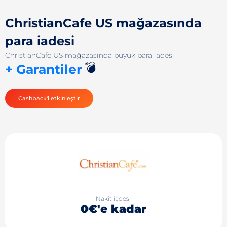
ChristianCafe US mağazasında
para iadesi
ChristianCafe US mağazasında büyük para iadesi
💣
+ Garantiler
Cashback'i etkinleştir
Nakit iadesi
0€'e kadar