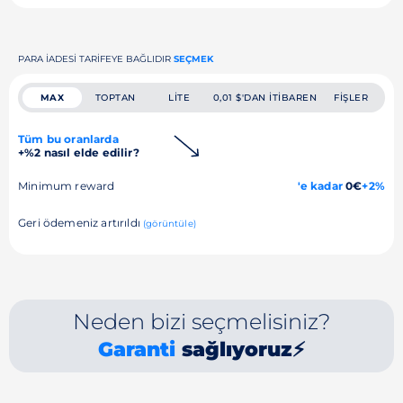
PARA IADESI TARIFEYE BAĞLIDIR
SEÇMEK
MAX
TOPTAN
LITE
0,01 $'DAN ITIBAREN
FIŞLER
Tüm bu oranlarda
+%2 nasıl elde edilir?
Minimum reward
'e kadar
0€
+2%
Geri ödemeniz artırıldı
(görüntüle)
Neden bizi seçmelisiniz?
Garanti
sağlıyoruz⚡