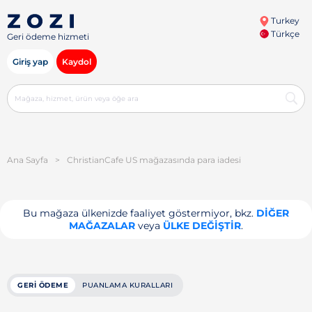
Turkey
Türkçe
Geri ödeme hizmeti
Giriş yap
Kaydol
Ana Sayfa
>
ChristianCafe US mağazasında para iadesi
Bu mağaza ülkenizde faaliyet göstermiyor, bkz.
DIĞER
MAĞAZALAR
veya
ÜLKE DEĞIŞTIR
.
GERI ÖDEME
PUANLAMA KURALLARI