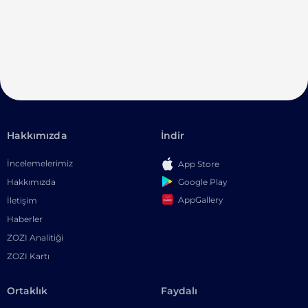
Hakkımızda
İndir
İncelemelerimiz
App Store
Google Play
Hakkımızda
AppGallery
İletişim
Haberler
ZOZI Analitiği
ZOZI Kartı
Ortaklık
Faydalı