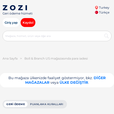
Turkey
Türkçe
Geri ödeme hizmeti
Giriş yap
Kaydol
Ana Sayfa
>
Boll & Branch US mağazasında para iadesi
Bu mağaza ülkenizde faaliyet göstermiyor, bkz.
DIĞER
MAĞAZALAR
veya
ÜLKE DEĞIŞTIR
.
GERI ÖDEME
PUANLAMA KURALLARI