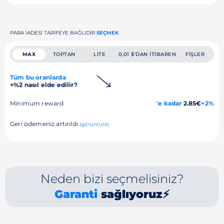
PARA IADESI TARIFEYE BAĞLIDIR
SEÇMEK
MAX
TOPTAN
LITE
0,01 $'DAN ITIBAREN
FIŞLER
Tüm bu oranlarda
+%2 nasıl elde edilir?
Minimum reward
'e kadar
2.85€
+2%
Geri ödemeniz artırıldı
(görüntüle)
Neden bizi seçmelisiniz?
Garanti
sağlıyoruz⚡