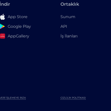
İndir
Ortaklık
App Store
Sunum
Google Play
API
AppGallery
İş İlanları
VERI İŞLEMEYE RIZA
GIZLILIK POLITIKASI