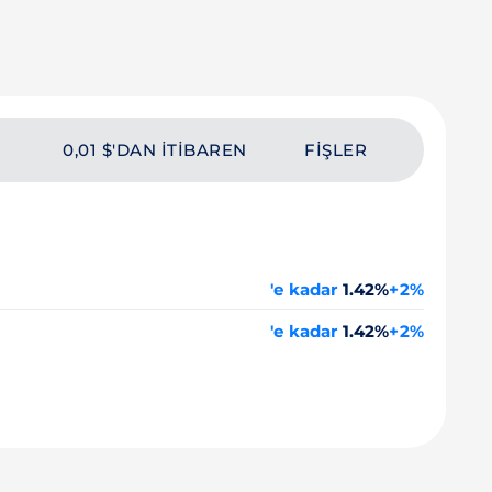
0,01 $'DAN ITIBAREN
FIŞLER
'e kadar
1.42%
+2%
'e kadar
1.42%
+2%