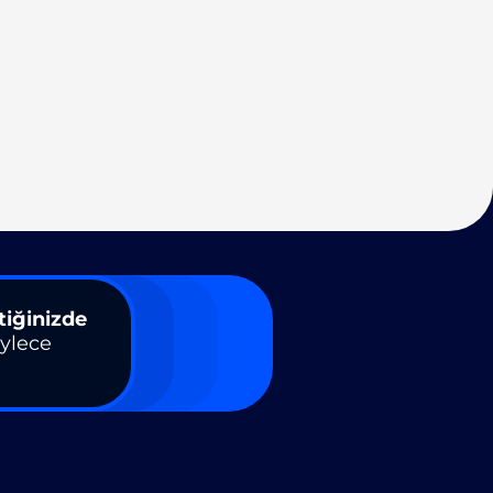
tiğinizde
öylece