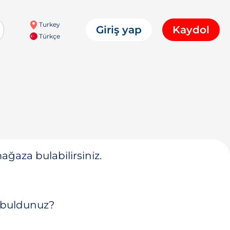
Turkey
Giriş yap
Kaydol
Türkçe
ğaza bulabilirsiniz.
 buldunuz?