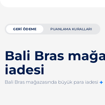
GERI ÖDEME
PUANLAMA KURALLARI
Bali Bras mağ
iadesi
+
Bali Bras mağazasında büyük para iadesi