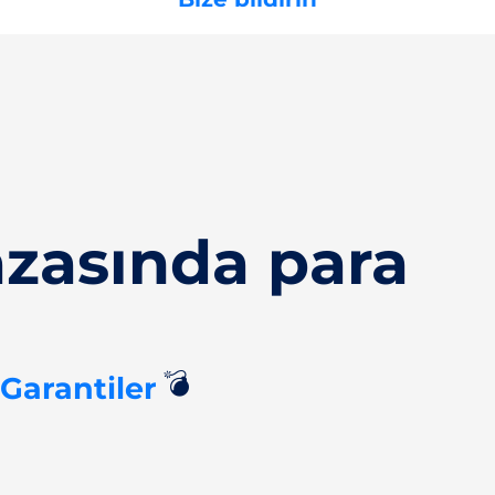
azasında para
💣
 Garantiler