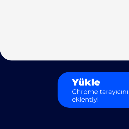
Yükle
Chrome tarayıcını
eklentiyi