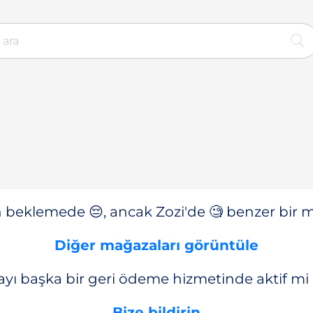
n beklemede 😔, ancak Zozi'de 🧐 benzer bir ma
Diğer mağazaları görüntüle
yı başka bir geri ödeme hizmetinde aktif mi
Bize bildirin