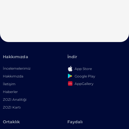
Hakkımızda
İndir
İncelemelerimiz
App Store
Google Play
Hakkımızda
AppGallery
İletişim
Haberler
ZOZI Analitiği
ZOZI Kartı
Ortaklık
Faydalı