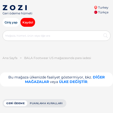
Turkey
Türkçe
Geri ödeme hizmeti
Giriş yap
Kaydol
Ana Sayfa
>
BALA Footwear US mağazasında para iadesi
Bu mağaza ülkenizde faaliyet göstermiyor, bkz.
DIĞER
MAĞAZALAR
veya
ÜLKE DEĞIŞTIR
.
GERI ÖDEME
PUANLAMA KURALLARI