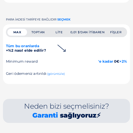
PARA IADESI TARIFEYE BAĞLIDIR
SEÇMEK
MAX
TOPTAN
LITE
0,01 $'DAN ITIBAREN
FIŞLER
Tüm bu oranlarda
+%2 nasıl elde edilir?
Minimum reward
'e kadar
0€
+2%
Geri ödemeniz artırıldı
(görüntüle)
Neden bizi seçmelisiniz?
Garanti
sağlıyoruz⚡