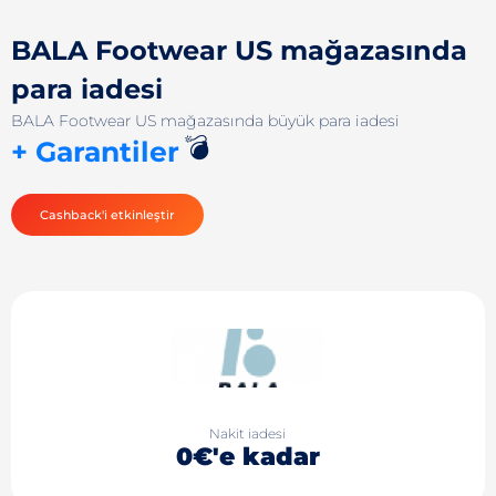
BALA Footwear US mağazasında
para iadesi
BALA Footwear US mağazasında büyük para iadesi
💣
+ Garantiler
Cashback'i etkinleştir
Nakit iadesi
0€'e kadar