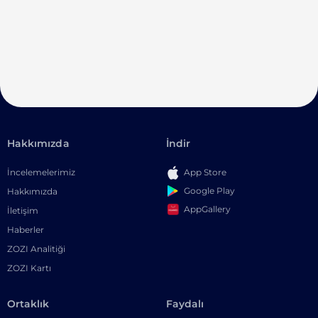
Hakkımızda
İndir
İncelemelerimiz
App Store
Google Play
Hakkımızda
AppGallery
İletişim
Haberler
ZOZI Analitiği
ZOZI Kartı
Ortaklık
Faydalı