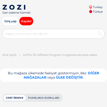
Turkey
Türkçe
Geri ödeme hizmeti
Giriş yap
Kaydol
Ana Sayfa
>
ArtPix 3D Affiliate Program mağazasında para iadesi
Bu mağaza ülkenizde faaliyet göstermiyor, bkz.
DIĞER
MAĞAZALAR
veya
ÜLKE DEĞIŞTIR
.
GERI ÖDEME
PUANLAMA KURALLARI