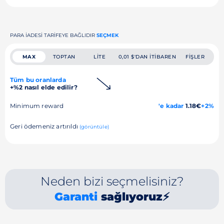
PARA IADESI TARIFEYE BAĞLIDIR
SEÇMEK
MAX
TOPTAN
LITE
0,01 $'DAN ITIBAREN
FIŞLER
Tüm bu oranlarda
+%2 nasıl elde edilir?
Minimum reward
'e kadar
1.18€
+2%
Geri ödemeniz artırıldı
(görüntüle)
Neden bizi seçmelisiniz?
Garanti
sağlıyoruz⚡