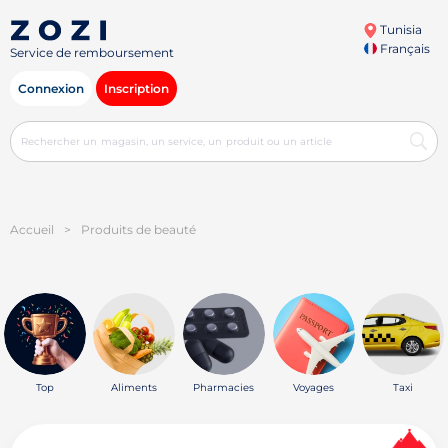
Tunisia
Français
Service de remboursement
Connexion
Inscription
Accueil
>
Produits de beauté
Top
Aliments
Pharmacies
Voyages
Taxi