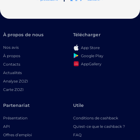
À propos de nous
Télécharger
Nos avis
App Store
Google Play
À propos
AppGallery
Contacts
Actualités
Analyse ZOZI
Carte ZOZI
Partenariat
Utile
Présentation
Conditions de cashback
API
Qu'est-ce que le cashback ?
Offres d’emploi
FAQ