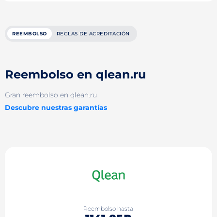
REEMBOLSO
REGLAS DE ACREDITACIÓN
Reembolso en qlean.ru
Gran reembolso en qlean.ru
Descubre nuestras garantías
Reembolso hasta