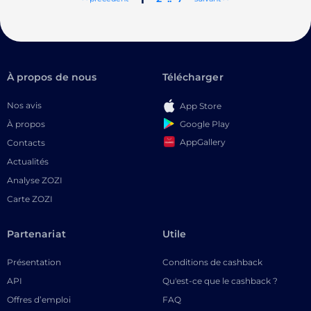
À propos de nous
Télécharger
Nos avis
App Store
Google Play
À propos
AppGallery
Contacts
Actualités
Analyse ZOZI
Carte ZOZI
Partenariat
Utile
Présentation
Conditions de cashback
API
Qu'est-ce que le cashback ?
Offres d’emploi
FAQ