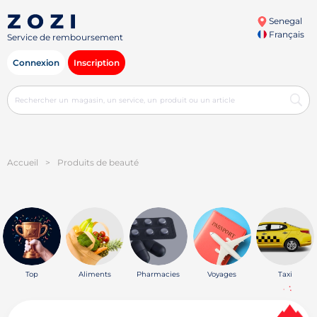
Senegal
Français
Service de remboursement
Connexion
Inscription
Accueil
>
Produits de beauté
Top
Aliments
Pharmacies
Voyages
Taxi