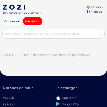
Réunion
Français
Service de remboursement
Connexion
Inscription
Accueil
>
Politique de traitement des données personnelles
À propos de nous
Télécharger
Nos avis
App Store
Google Play
À propos