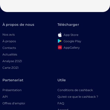
À propos de nous
Télécharger
Nos avis
App Store
Google Play
À propos
AppGallery
Contacts
Actualités
Analyse ZOZI
Carte ZOZI
Partenariat
Utile
Présentation
Conditions de cashback
API
Qu'est-ce que le cashback ?
Offres d’emploi
FAQ
Accord