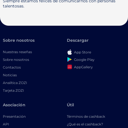
Siempre estamos felices de comunicarnos con personas
talentosas.
Sobre nosotros
Descargar
Nuestras reseñas
App Store
Google Play
Sobre nosotros
AppGallery
Contactos
Noticias
Analítica ZOZI
Tarjeta ZOZI
Asociación
Útil
Presentación
Términos de cashback
API
¿Qué es el cashback?