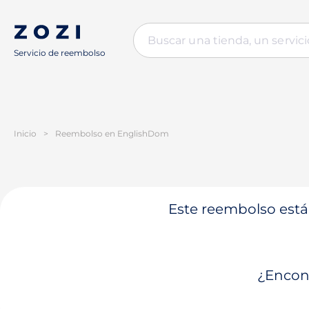
Servicio de reembolso
Inicio
>
Reembolso en EnglishDom
Este reembolso está 
¿Encont