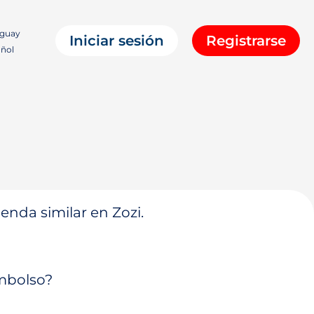
guay
Iniciar sesión
Registrarse
ñol
enda similar en Zozi.
embolso?