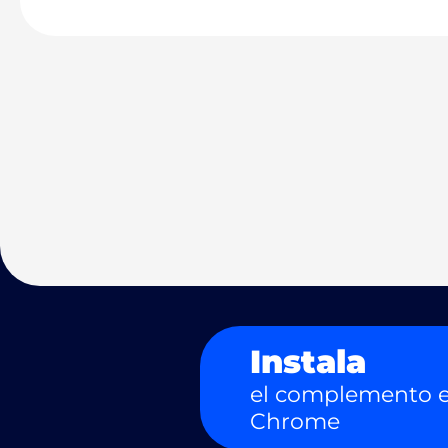
Instala
el complemento e
Chrome