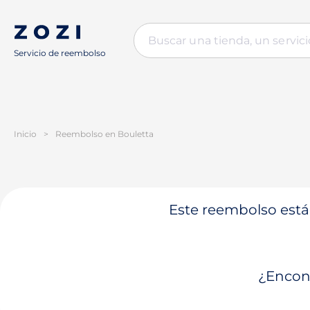
Servicio de reembolso
Inicio
>
Reembolso en Bouletta
Este reembolso está 
¿Encont