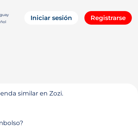
guay
Iniciar sesión
Registrarse
ñol
enda similar en Zozi.
embolso?