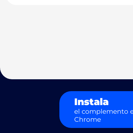
Instala
el complemento e
Chrome