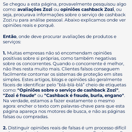
Se chegou a esta página, provavelmente pesquisou algo
como:
avaliações Zozi
ou
opiniões cashback Zozi
, ou
seja, procurava informações sobre o serviço de cashback
Zozi.ru para análise pessoal. Abaixo explicamos onde ver
opiniões reais e porquê.
Então
, onde deve procurar avaliações de produtos e
serviços:
1.
Muitas empresas não só encomendam opiniões
positivas sobre si próprias, como também negativas
sobre os concorrentes. Quando o concorrente é melhor,
não lhes resta muito mais. Clientes falsos conseguem
facilmente contornar os sistemas de proteção em sites
simples. Estes artigos, blogs e opiniões são geralmente
fáceis de identificar pelo “blá-blá-blá” cheio de etiquetas
como:
"Opiniões sobre o serviço de cashback Zozi"
,
"Zozi é fraude"
ou
"Cashback é fraude, burla, engano"
.
Na verdade, estamos a fazer exatamente o mesmo
agora: encher o texto com palavras-chave para que esta
página apareça nos motores de busca, e não as páginas
falsas ou compradas.
2.
Distinguir opiniões reais de falsas é um processo difícil