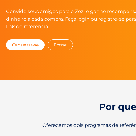
Convide seus amigos para o Zozi e ganhe recompen
dinheiro a cada compra. Faça login ou registre-se par
link de referência
Cadastrar-se
Entrar
Por que
Oferecemos dois programas de referên