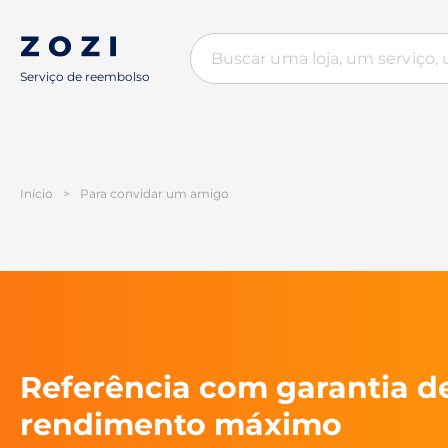
Serviço de reembolso
Início
>
Para convidar um amigo
Referência com garantia d
rendimento máximo