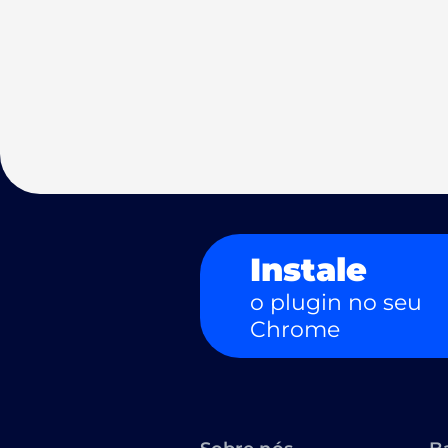
Instale
o plugin no seu
Chrome