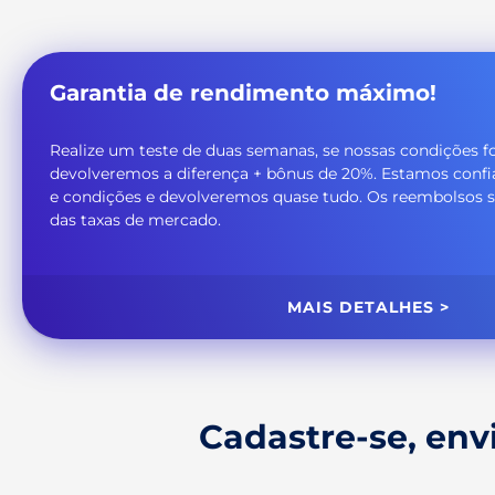
Garantia de rendimento máximo!
Realize um teste de duas semanas, se nossas condições f
devolveremos a diferença + bônus de 20%. Estamos conf
e condições e devolveremos quase tudo. Os reembolsos s
das taxas de mercado.
MAIS DETALHES >
Cadastre-se, env