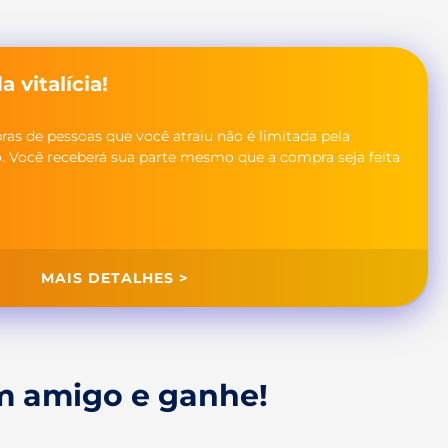
 vitalícia!
s de pessoas que você atraiu não é limitada pela
. Você receberá sua parte mesmo que a compra seja feita
MAIS DETALHES >
um amigo e ganhe!