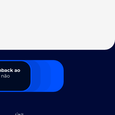
hback ao
a não