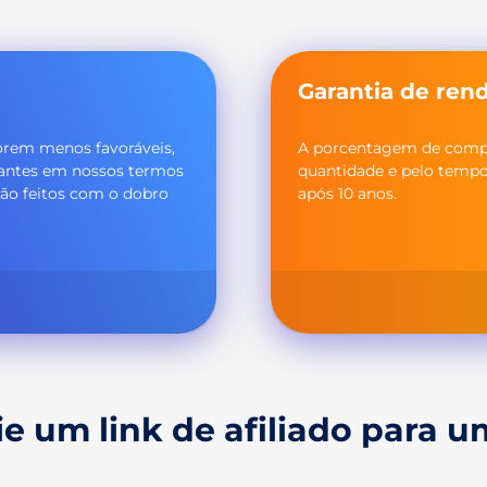
Garantia de renda
orem menos favoráveis,
A porcentagem de compra
iantes em nossos termos
quantidade e pelo tempo
ão feitos com o dobro
após 10 anos.
ie um link de afiliado para 