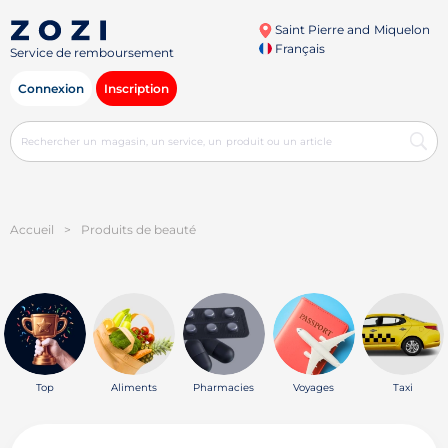
Saint Pierre and Miquelon
Français
Service de remboursement
Connexion
Inscription
Accueil
>
Produits de beauté
Top
Aliments
Pharmacies
Voyages
Taxi