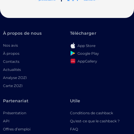
À propos de nous
Télécharger
Nos avis
App Store
Google Play
À propos
AppGallery
Contacts
Actualités
Analyse ZOZI
Carte ZOZI
Partenariat
Utile
Présentation
Conditions de cashback
API
Qu'est-ce que le cashback ?
Offres d’emploi
FAQ