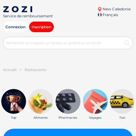
New Caledonia
Français
Service de remboursement
Connexion
Inscription
Accueil
>
Restaurants
Top
Aliments
Pharmacies
Voyages
Taxi