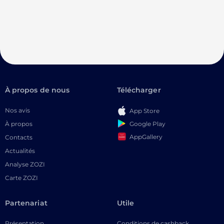
À propos de nous
Télécharger
Nos avis
App Store
Google Play
À propos
AppGallery
Contacts
Actualités
Analyse ZOZI
Carte ZOZI
Partenariat
Utile
Présentation
Conditions de cashback