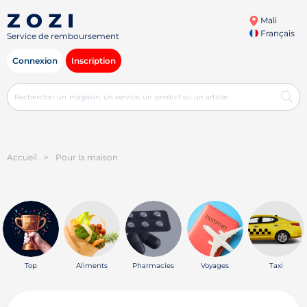
Mali
Français
Service de remboursement
Connexion
Inscription
Accueil
>
Pour la maison
Top
Aliments
Pharmacies
Voyages
Taxi