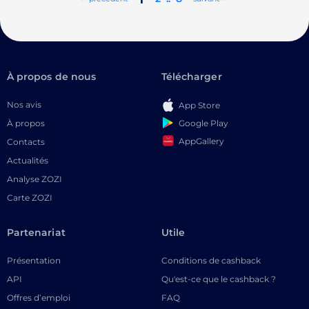
À propos de nous
Télécharger
Nos avis
App Store
Google Play
À propos
AppGallery
Contacts
Actualités
Analyse ZOZI
Carte ZOZI
Partenariat
Utile
Présentation
Conditions de cashback
API
Qu'est-ce que le cashback ?
Offres d’emploi
FAQ