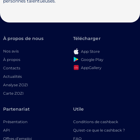
personnes talentueuses.
À propos de nous
Télécharger
Nos avis
App Store
Google Play
À propos
AppGallery
Contacts
Actualités
Analyse ZOZI
Carte ZOZI
Partenariat
Utile
Présentation
Conditions de cashback
API
Qu'est-ce que le cashback ?
Offres d’emploi
FAQ