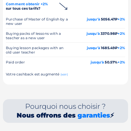
Comment obtenir +2%
sur tous ces tarifs?
Purchase of Master of English by a
jusqu'à
5056.47₽
+2%
new user
Buying packs of lessons with a
jusqu'à
3370.98₽
+2%
teacher as a new user
Buying lesson packages with an
jusqu'à
1685.49₽
+2%
old user teacher
Paid order
jusqu'à
50.57%
+2%
Votre cashback est augmenté
(voir)
Pourquoi nous choisir ?
Nous offrons des
garanties
⚡