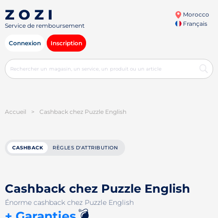
Morocco
Français
Service de remboursement
Connexion
Inscription
Accueil
>
Cashback chez Puzzle English
CASHBACK
RÈGLES D'ATTRIBUTION
Cashback chez Puzzle English
Énorme cashback chez Puzzle English
💣
+ Garanties