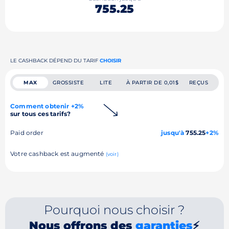
755.25
LE CASHBACK DÉPEND DU TARIF
CHOISIR
MAX
GROSSISTE
LITE
À PARTIR DE 0,01$
REÇUS
Comment obtenir +2%
sur tous ces tarifs?
Paid order
jusqu'à
755.25
+2%
Votre cashback est augmenté
(voir)
Pourquoi nous choisir ?
Nous offrons des
garanties
⚡