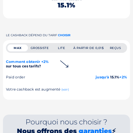
15.1%
LE CASHBACK DÉPEND DU TARIF
CHOISIR
MAX
GROSSISTE
LITE
À PARTIR DE 0,01$
REÇUS
Comment obtenir +2%
sur tous ces tarifs?
Paid order
jusqu'à
15.1%
+2%
Votre cashback est augmenté
(voir)
Pourquoi nous choisir ?
Nous offrons des
garanties
⚡