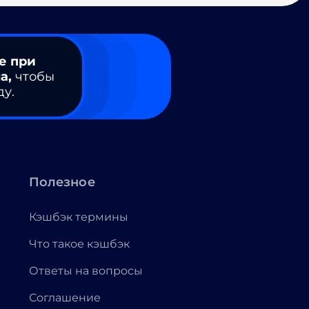
е при
а,
чтобы
ду.
Полезное
Кэшбэк термины
Что такое кэшбэк
Ответы на вопросы
Соглашение