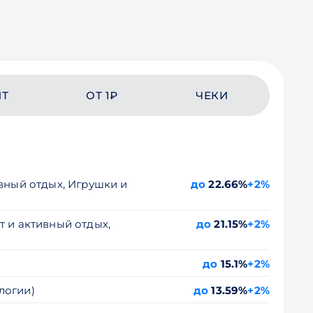
ЙТ
ОТ 1₽
ЧЕКИ
ивный отдых, Игрушки и
до
22.66%
+2%
т и активный отдых,
до
21.15%
+2%
до
15.1%
+2%
логии)
до
13.59%
+2%