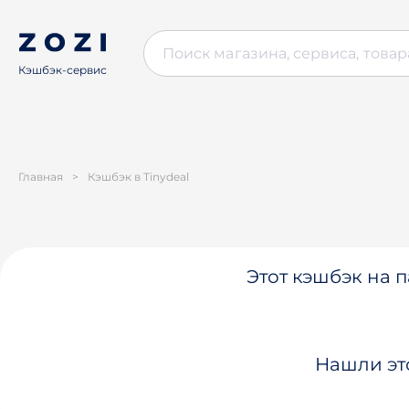
Кэшбэк-сервис
Главная
>
Кэшбэк в Tinydeal
Этот кэшбэк на п
Нашли эт