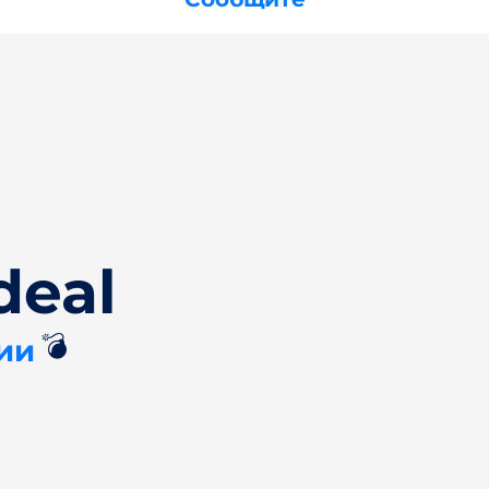
deal
💣
ии