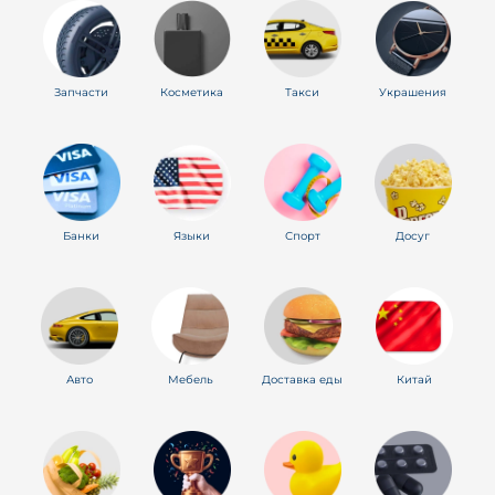
Запчасти
Косметика
Такси
Украшения
Банки
Языки
Спорт
Досуг
Авто
Мебель
Доставка еды
Китай