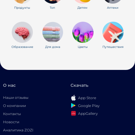
Продукты
Топ
Детям
Аптеки
Образование
Для дома
Цветы
Путешествия
О нас
Скачать
Наши отзывы
App Store
Google Play
О компании
AppGallery
Контакты
Новости
Аналитика ZOZI