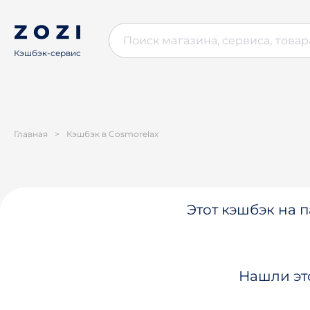
Кэшбэк-сервис
Главная
>
Кэшбэк в Cosmorelax
Этот кэшбэк на п
Нашли эт