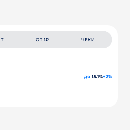
ЙТ
ОТ 1₽
ЧЕКИ
до
15.1%
+2%