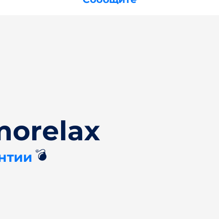
morelax
💣
антии