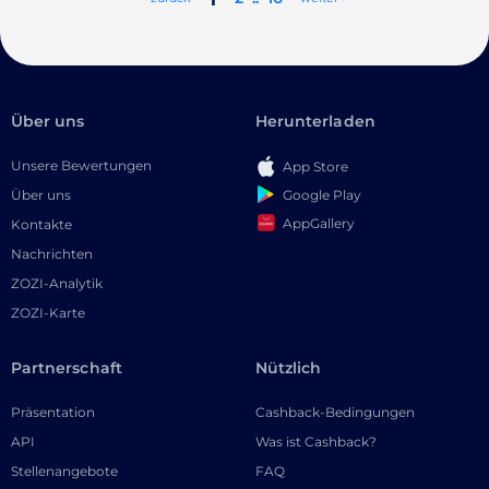
Über uns
Herunterladen
Unsere Bewertungen
App Store
Google Play
Über uns
AppGallery
Kontakte
Nachrichten
ZOZI-Analytik
ZOZI-Karte
Partnerschaft
Nützlich
Präsentation
Cashback-Bedingungen
API
Was ist Cashback?
Stellenangebote
FAQ