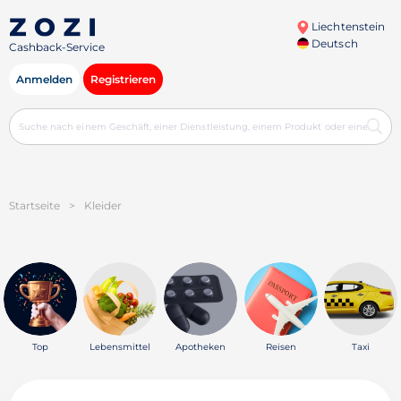
Liechtenstein
Deutsch
Cashback-Service
Anmelden
Registrieren
Startseite
>
Kleider
Top
Lebensmittel
Apotheken
Reisen
Taxi