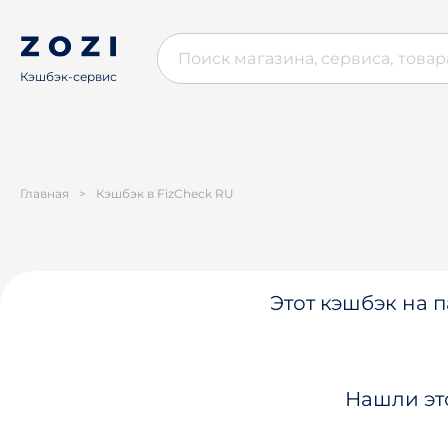
Кэшбэк-сервис
Главная
>
Кэшбэк в FizCheck RU
Этот кэшбэк на п
Нашли эт