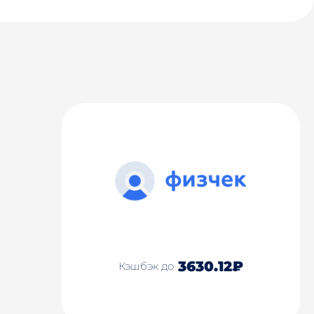
3630.12₽
Кэшбэк до