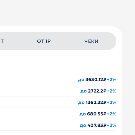
ЙТ
ОТ 1₽
ЧЕКИ
до
3630.12₽
+2%
до
2722.2₽
+2%
до
1362.32₽
+2%
до
680.55₽
+2%
до
407.83₽
+2%