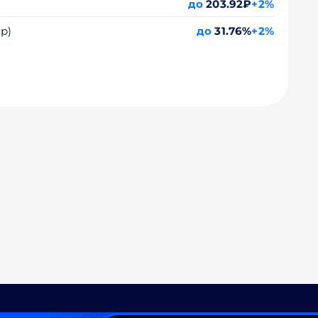
до
203.92₽
+2%
 р)
до
31.76%
+2%