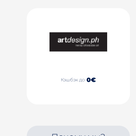
0€
Кэшбэк до