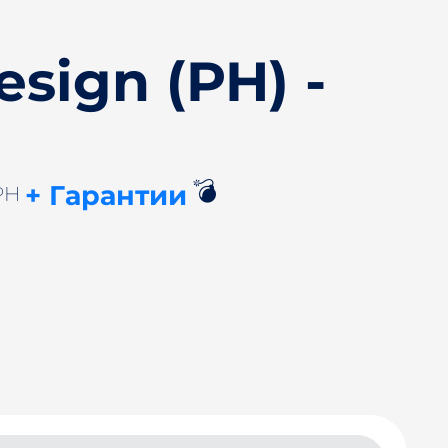
sign (PH) -
💣
+ Гарантии
 PH