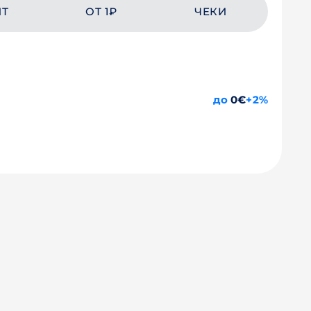
ЙТ
ОТ 1₽
ЧЕКИ
до
0€
+2%