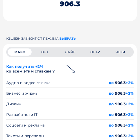
906.3
КЭШБЭК ЗАВИСИТ ОТ РЕЖИМА
ВЫБРАТЬ
МАКС
ОПТ
ЛАЙТ
ОТ 1₽
ЧЕКИ
Как получить +2%
ко всем этим ставкам ?
Аудио и видео съемка
до
906.3
+2%
Бизнес и жизнь
до
906.3
+2%
Дизайн
до
906.3
+2%
Разработка и IT
до
906.3
+2%
Соцсети и реклама
до
906.3
+2%
Тексты и переводы
до
906.3
+2%