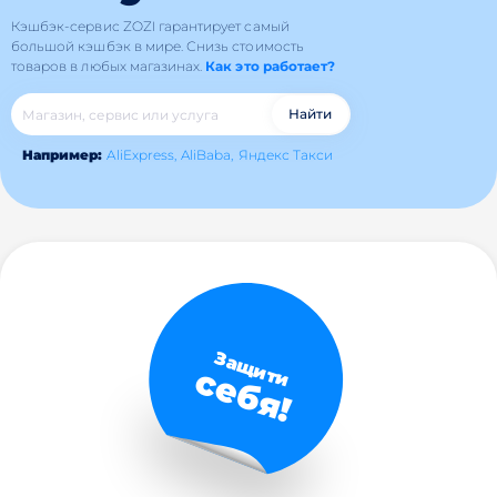
Кэшбэк-сервис ZOZI гарантирует самый
большой кэшбэк в мире.
Снизь стоимость
товаров в любых магазинах.
Как это работает?
Найти
Например:
AliExpress,
AliBaba,
Яндекс Такси
Защити
себя!