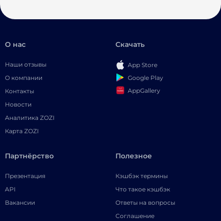
О нас
Скачать
Наши отзывы
App Store
Google Play
О компании
AppGallery
Контакты
Новости
Аналитика ZOZI
Карта ZOZI
Партнёрство
Полезное
Презентация
Кэшбэк термины
API
Что такое кэшбэк
Вакансии
Ответы на вопросы
Соглашение