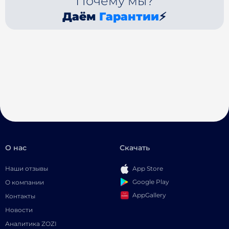
Почему мы?
Даём
Гарантии
⚡
О нас
Скачать
Наши отзывы
App Store
Google Play
О компании
AppGallery
Контакты
Новости
Аналитика ZOZI