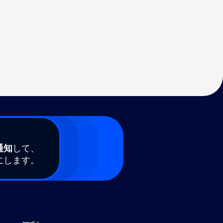
通知
して、
にします。