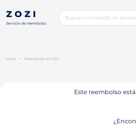
Servicio de reembolso
Inicio
>
Reembolso en G2A
Este reembolso está 
¿Encont