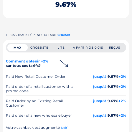
9.67%
LE CASHBACK DÉPEND DU TARIF
CHOISIR
MAX
GROSSISTE
LITE
À PARTIR DE 0,01$
REÇUS
Comment obtenir +2%
sur tous ces tarifs?
Paid New Retail Customer Order
jusqu'à
9.67%
+2%
Paid order of a retail customer with a
jusqu'à
9.67%
+2%
promo code
Paid Order by an Existing Retail
jusqu'à
9.67%
+2%
Customer
Paid order of a new wholesale buyer
jusqu'à
9.67%
+2%
Votre cashback est augmenté
(voir)