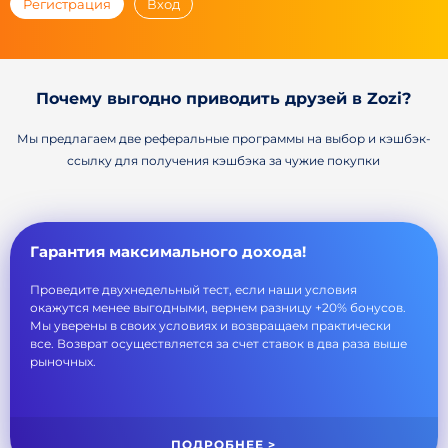
Регистрация
Вход
Почему выгодно приводить друзей в Zozi?
Мы предлагаем две реферальные программы на выбор и кэшбэк-
ссылку для получения кэшбэка за чужие покупки
Гарантия максимального дохода!
Проведите двухнедельный тест, если наши условия
окажутся менее выгодными, вернем разницу +20% бонусов.
Мы уверены в своих условиях и возвращаем практически
все. Возврат осуществляется за счет ставок в два раза выше
рыночных.
ПОДРОБНЕЕ >