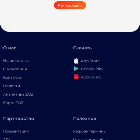
Регистрация
О нас
Скачать
Наши отзывы
App Store
Google Play
О компании
AppGallery
Контакты
Новости
Аналитика ZOZI
Карта ZOZI
Партнёрство
Полезное
Презентация
Кэшбэк термины
API
Что такое кэшбэк