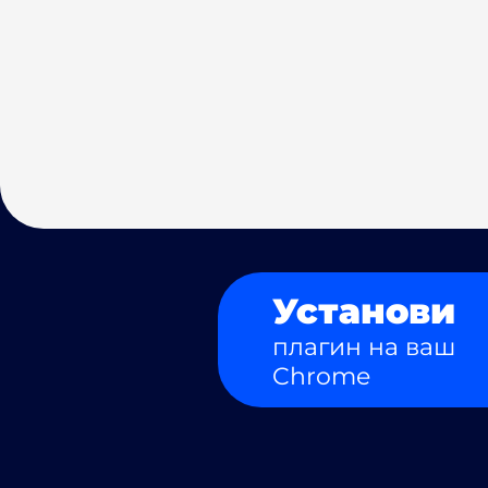
Установи
плагин на ваш
Chrome