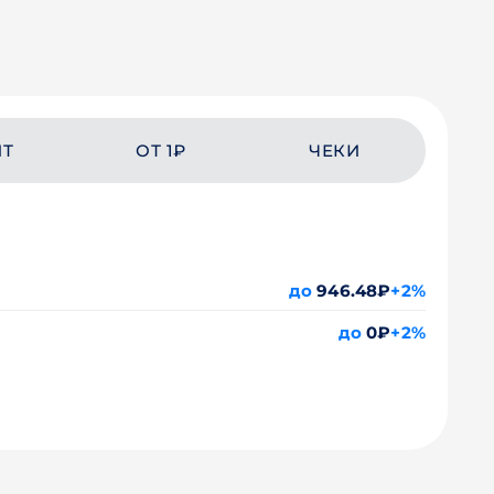
ЙТ
ОТ 1₽
ЧЕКИ
до
946.48₽
+2%
до
0₽
+2%