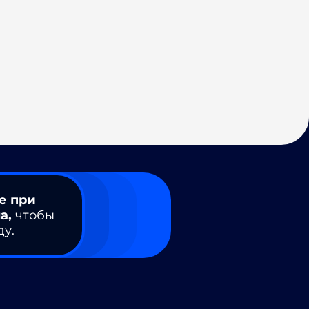
е при
а,
чтобы
ду.