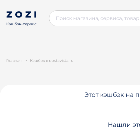
Кэшбэк-сервис
Главная
>
Кэшбэк в dostavista.ru
Этот кэшбэк на п
Нашли эт