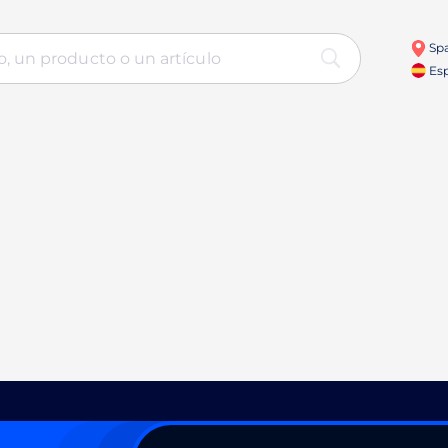
Spa
Esp