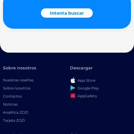
Intenta buscar
Sobre nosotros
Descargar
Nuestras reseñas
App Store
Google Play
Sobre nosotros
AppGallery
Contactos
Noticias
Analítica ZOZI
Tarjeta ZOZI