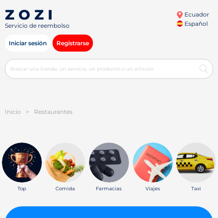
Ecuador
Español
Servicio de reembolso
Iniciar sesión
Registrarse
Inicio
>
Restaurantes
Top
Comida
Farmacias
Viajes
Taxi